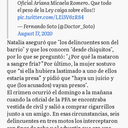
Oficial Ariana Micaela Romero. Que todo
el peso de la Ley caiga sobre ellos!!
pic.twitter.com/LEi3V6zR84
— Fernando Soto (@Doctor_Soto)
August 17, 2020
Natalia aseguró que "los delincuentes son del
barrio" y que los conocen "desde chiquitos",
por lo que se preguntó: "¿Por qué la mataron
a sangre fría?”Por último, la mujer sostuvo
que “si ella hubiera lastimado a uno de ellos
estaría presa” y pidió que “haya un juicio y
que (los acusados) vayan presos".
El crimen ocurrió el domingo a la mañana
cuando la oficial de la PFA se encontraba
vestida de civil y salió a comprar cigarrillos
junto a un amigo. En esas circunstancias, seis
delincuentes en tres motos los interceptaron
con fines de robo y al advertir que era una