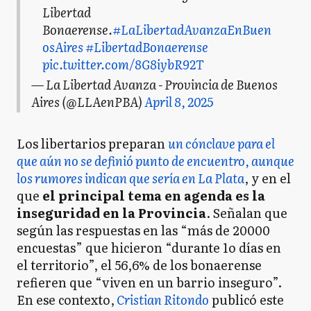
Libertad
Bonaerense.
#LaLibertadAvanzaEnBuen
osAires
#LibertadBonaerense
pic.twitter.com/8G8iybR92T
— La Libertad Avanza - Provincia de Buenos
Aires (@LLAenPBA)
April 8, 2025
Los libertarios preparan
un cónclave para el
que aún no se definió punto de encuentro, aunque
los rumores indican que sería en La Plata
, y en el
que
el principal tema en agenda es la
inseguridad en la Provincia
. Señalan que
según las respuestas en las “más de 20000
encuestas” que hicieron “durante 1o días en
el territorio”, el 56,6% de los bonaerense
refieren que “viven en un barrio inseguro”.
En ese contexto,
Cristian Ritondo
publicó este