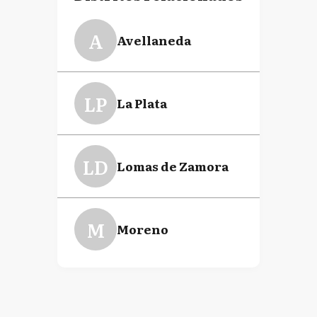
A
Avellaneda
LP
La Plata
LD
Lomas de Zamora
M
Moreno