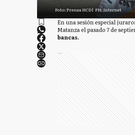
Foto: Prensa HCD
|
PH: Internet
En una sesión especial juraro
Matanza el pasado 7 de septi
bancas.
Ads