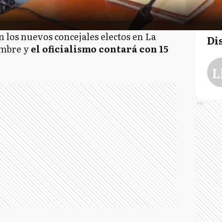
n los nuevos concejales electos en La
Di
embre y
el oficialismo contará con 15
L
Ads