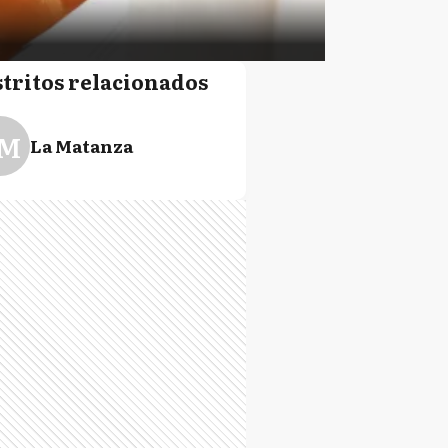
stritos relacionados
M
La Matanza