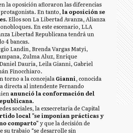
n la oposición afloraron las diferencias
protagonista. En tanto,
la oposición se
es.
Ellos son La Libertad Avanza, Alianza
onobloques. En este escenario, LLA
ianza Libertad Republicana tendrá un
do 4 bancas.
rgio Landin, Brenda Vargas Matyi,
Campana, Zulma Aluz, Enrique
Daniel Dauria, Leila Gianni, Gabriel
nán Finocchiaro.
n torno a la concejala
Gianni
, conocida
a directa al intendente Fernando
uien
anunció la conformación del
epublicana.
edes sociales, la exsecretaria de Capital
artido local "se imponían prácticas y
 no comparto"
y que la decisión de
 su trabajo “se desarrolle sin