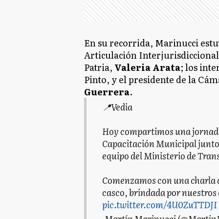
En su recorrida, Marinucci est
Articulación Interjurisdicciona
Patria,
Valeria Arata
; los in
Pinto, y el presidente de la C
Guerrera
.
📍Vedia
Hoy compartimos una jornada 
Capacitación Municipal junto a
equipo del Ministerio de Tran
Comenzamos con una charla de
casco, brindada por nuestros
pic.twitter.com/4U0ZuTTDJI
— Martín Marinucci (@Martin