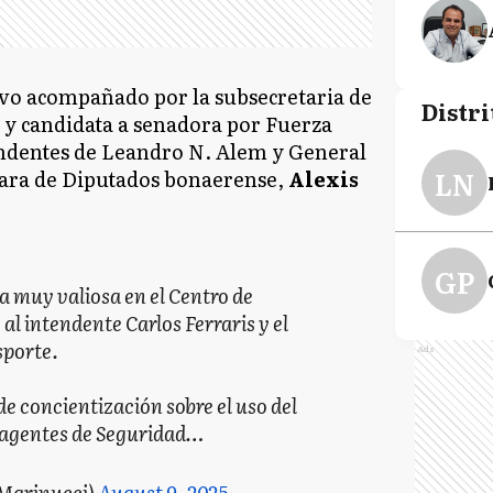
uvo acompañado por la subsecretaria de
Distri
l y candidata a senadora por Fuerza
tendentes de Leandro N. Alem y General
LN
ámara de Diputados bonaerense,
Alexis
GP
muy valiosa en el Centro de
l intendente Carlos Ferraris y el
sporte.
Ads
 concientización sobre el uso del
 agentes de Seguridad…
Marinucci)
August 9, 2025