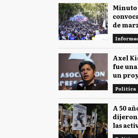
Minuto 
convoca
de marz
Informac
Axel Kic
fue una
un pro
Política
A 50 añ
dijeron
las act