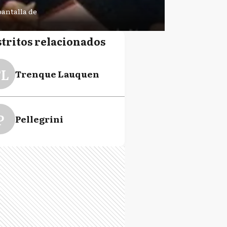
pantalla de
stritos relacionados
L
Trenque Lauquen
P
Pellegrini