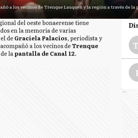
ñó a los vecinos de Trenque Lauquen y la región a través de la 
egional del oeste bonaerense tiene
Di
os en la memoria de varias
 el de
Graciela Palacios
, periodista y
T
 acompañó a los vecinos de
Trenque
 de la
pantalla de Canal 12
.
Ads