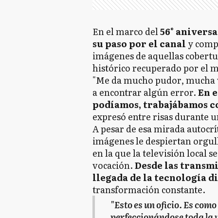
En el marco del
56° aniversa
su paso por el canal
y compa
imágenes de aquellas cobertu
histórico recuperado por el 
"Me da mucho pudor, mucha 
a encontrar algún error.
En 
podíamos, trabajábamos co
expresó entre risas durante u
A pesar de esa mirada autocrí
imágenes le despiertan orgull
en la que la televisión local s
vocación.
Desde las transmi
llegada de la tecnología d
transformación constante.
"Esto es un oficio. Es como
perfeccionándose toda la 