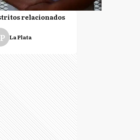
stritos relacionados
P
La Plata