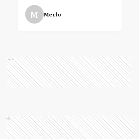
M
Merlo
Ads
Ads