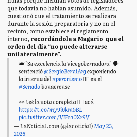
nulas porque incluían votos de legisladores
que todavía no habían asumido. Además,
cuestionó que el tratamiento se realizara
durante la sesión preparatoria y no en el
recinto, como establece el reglamento
interno,
recordándole a Magario que el
orden del día “no puede alterarse
unilateralmente”.
👑 "Su excelencia la Vicegobernadora" 🗣️
sentenció
@SergioBerniArg
exponiendo
la interna del
#peronismo
✌🏽 en el
#Senado
bonaerense
👀 Leé la nota completa ✍🏻 acá
https://t.co/my9i6km5BL
pic.twitter.com/VIFca0Xr9V
— LaNoticia1.com (@lanoticia1)
May 23,
2026