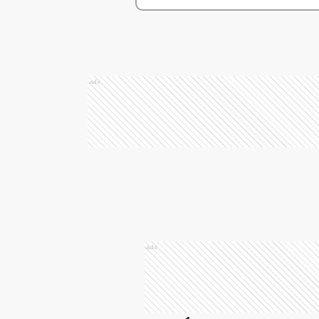
Ads
Ads