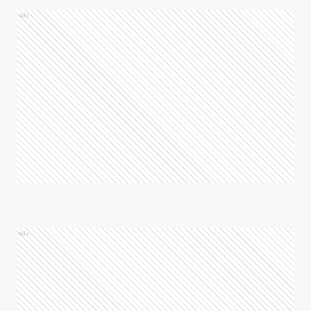
Ads
Ads