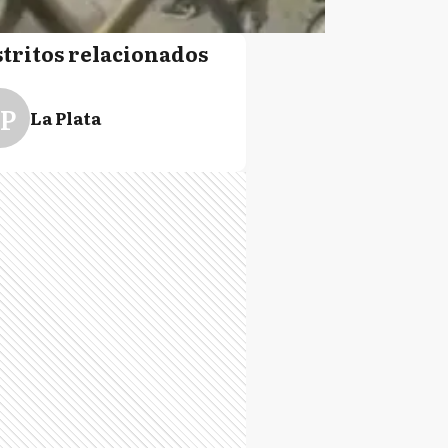
stritos relacionados
P
La Plata