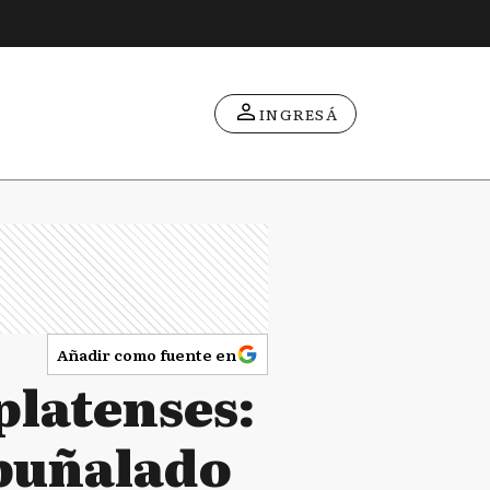
INGRESÁ
Añadir como fuente en
platenses:
apuñalado