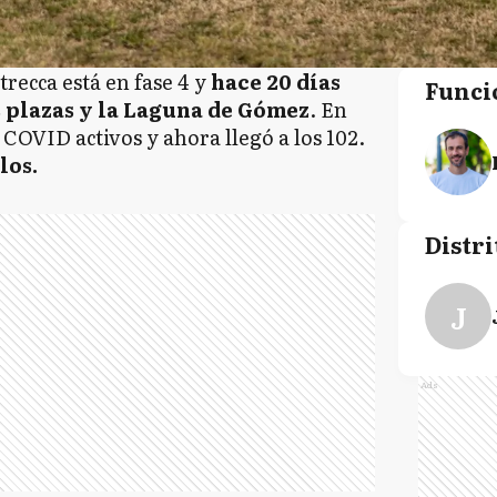
trecca está en fase 4 y
hace 20 días
Funci
s plazas y la Laguna de Gómez
. En
COVID activos y ahora llegó a los 102.
los.
Distri
J
Ads