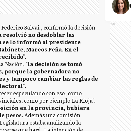
Ads
Federico Salvai , confirmó la decisión
 resolvió no desdoblar las
 se lo informó al presidente
Gabinete, Marcos Peña. En el
recibido".
La Nación, "
la decisión se tomó
s, porque la gobernadora no
es y tampoco cambiar las reglas de
lectoral".
recer especulando con eso, como
inciales, como por ejemplo La Rioja".
osición en la provincia, hubiera
de pesos.
Además una comisión
Legislatura estaba analizando la
r verse que hará. La intención de