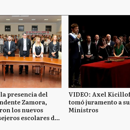
la presencia del
VIDEO: Axel Kicillof
endente Zamora,
tomó juramento a su
ron los nuevos
Ministros
ejeros escolares de
re