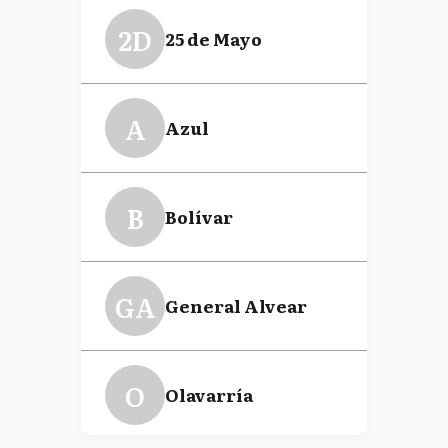
2D
25 de Mayo
A
Azul
B
Bolívar
GA
General Alvear
O
Olavarría