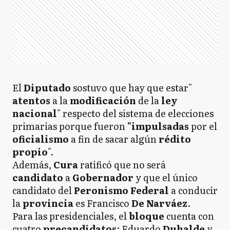
El
Diputado
sostuvo que hay que estar"
atentos
a la
modificación
de la
ley
nacional
"
respecto del sistema de elecciones
primarias porque fueron
"impulsadas
por el
oficialismo
a fin de sacar algún
rédito
propio
".
Además,
Cura
ratificó que no será
candidato
a
Gobernador
y que el único
candidato del
Peronismo
Federal
a conducir
la
provincia
es Francisco
De Narváez
.
Para las presidenciales, el
bloque
cuenta con
cuatro
precandidatos
: Eduardo
Duhalde
y