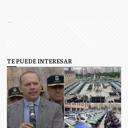
RP
Roque Perez
Ads
S
Saladillo
T
TE PUEDE INTERESAR
Tapalqué