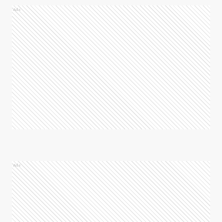
Ads
Ads