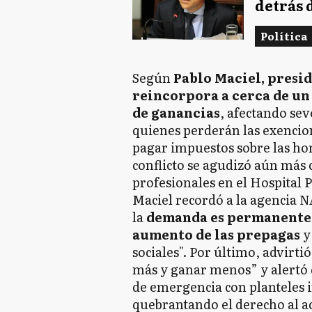
detrás 
Política
Según
Pablo Maciel, presi
reincorpora a cerca de un
de ganancias
, afectando sev
quienes perderán las exencio
pagar impuestos sobre las hora
conflicto se agudizó aún más c
profesionales en el Hospital 
Maciel recordó a la agencia NA
la
demanda es permanente 
aumento de las prepagas
y
sociales". Por último, advirti
más y ganar menos” y alertó q
de emergencia con planteles 
quebrantando el derecho al acc