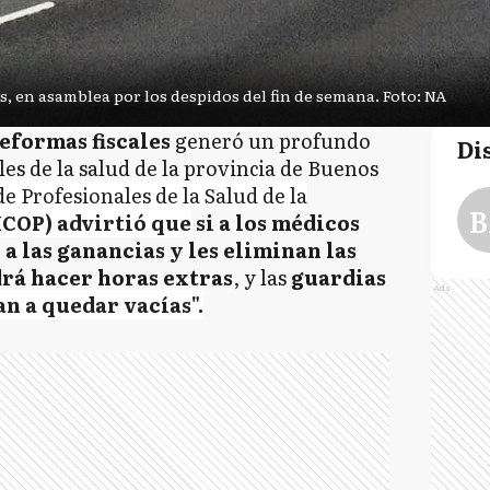
s, en asamblea por los despidos del fin de semana. Foto: NA
eformas fiscales
generó un profundo
Di
les de la salud de la provincia de Buenos
de Profesionales de la Salud de la
B
ICOP) advirtió que
si a los médicos
a las ganancias y les eliminan las
rá hacer horas extras
, y las
guardias
Ads
an a quedar vacías".