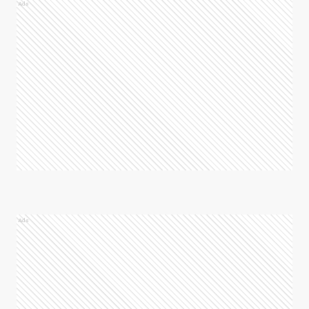
Ads
Ads