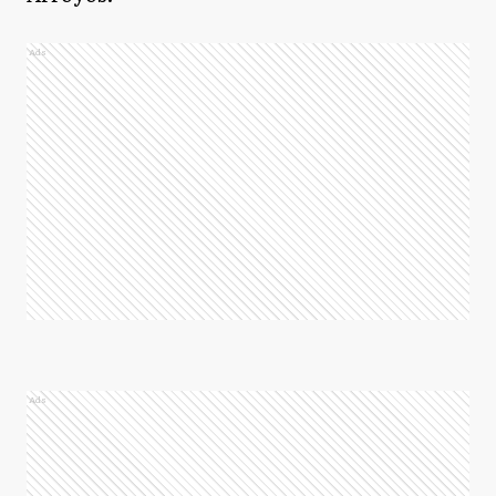
Ads
Ads