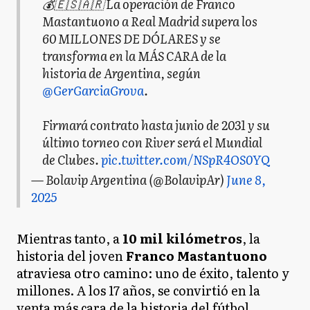
💰🇪🇸🇦🇷 La operación de Franco
Mastantuono a Real Madrid supera los
60 MILLONES DE DÓLARES y se
transforma en la MÁS CARA de la
historia de Argentina, según
@GerGarciaGrova
.
Firmará contrato hasta junio de 2031 y su
último torneo con River será el Mundial
de Clubes.
pic.twitter.com/NSpR4OS0YQ
— Bolavip Argentina (@BolavipAr)
June 8,
2025
Mientras tanto, a
10 mil kilómetros
, la
historia del joven
Franco Mastantuono
atraviesa otro camino: uno de éxito, talento y
millones. A los 17 años, se convirtió en la
venta más cara de la historia del fútbol