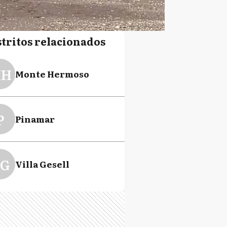
stritos relacionados
H
Monte Hermoso
P
Pinamar
G
Villa Gesell