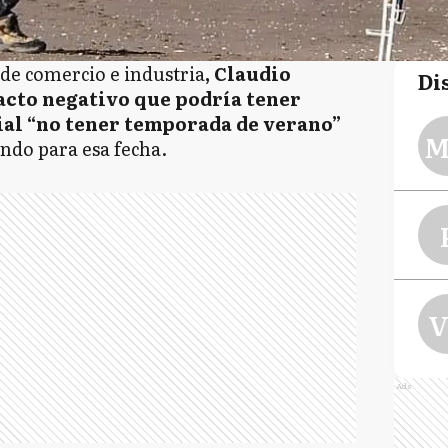
 de comercio e industria
, Claudio
Di
pacto negativo que podría tener
ial “no tener temporada de verano”
M
ando para esa fecha.
V
Ads