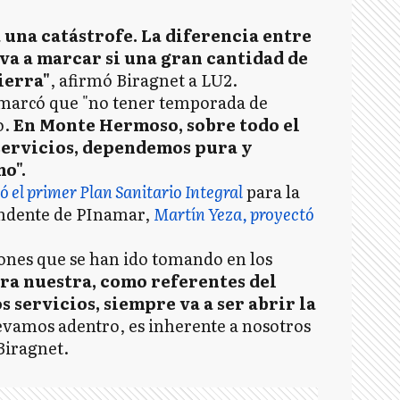
 una catástrofe. La diferencia entre
va a marcar si una gran cantidad de
ierra"
, afirmó Biragnet a LU2.
remarcó que "no tener temporada de
o.
En Monte Hermoso, sobre todo el
 servicios, dependemos pura y
o".
tó el primer Plan Sanitario Integral
para la
endente de PInamar,
Martín Yeza, proyectó
iones que se han ido tomando en los
ra nuestra, como referentes del
s servicios, siempre va a ser abrir la
levamos adentro, es inherente a nosotros
Biragnet.