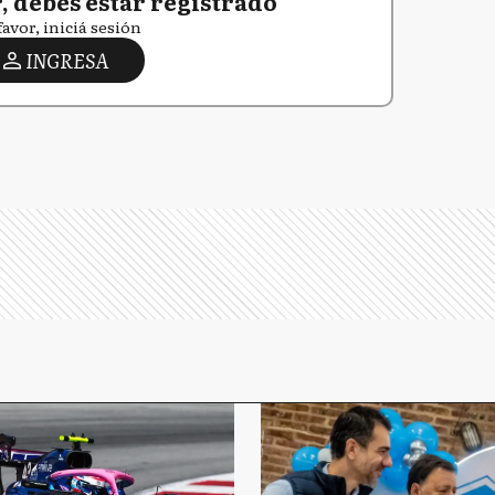
 debés estar registrado
favor, iniciá sesión
INGRESA