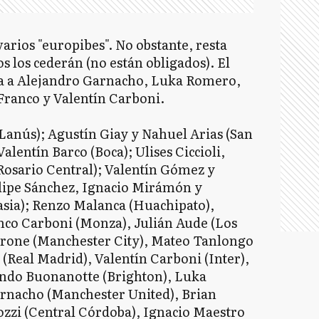
varios "europibes". No obstante, resta
os los cederán (no están obligados). El
ista a Alejandro Garnacho, Luka Romero,
Franco y Valentín Carboni.
(Lanús); Agustín Giay y Nahuel Arias (San
alentín Barco (Boca); Ulises Ciccioli,
(Rosario Central); Valentín Gómez y
elipe Sánchez, Ignacio Mirámón y
ia); Renzo Malanca (Huachipato),
nco Carboni (Monza), Julián Aude (Los
rone (Manchester City), Mateo Tanlongo
 (Real Madrid), Valentín Carboni (Inter),
undo Buonanotte (Brighton), Luka
rnacho (Manchester United), Brian
ozzi (Central Córdoba), Ignacio Maestro