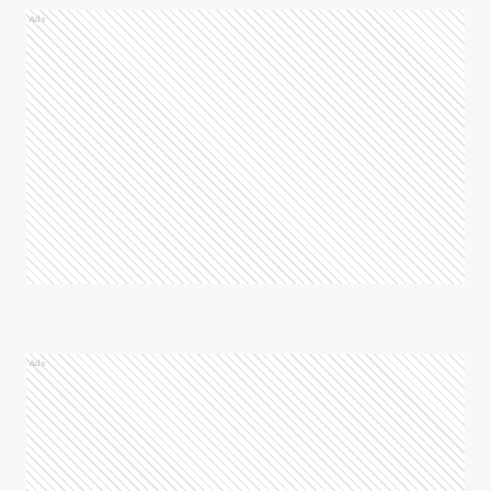
Ads
Ads