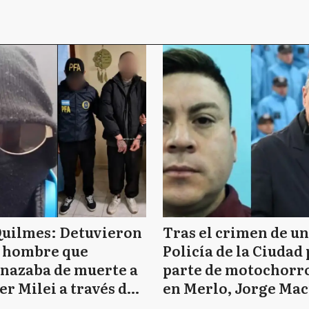
Quilmes: Detuvieron
Tras el crimen de un
n hombre que
Policía de la Ciudad
nazaba de muerte a
parte de motochorr
er Milei a través de
en Merlo, Jorge Mac
Tok
estalló: “Asesinos d