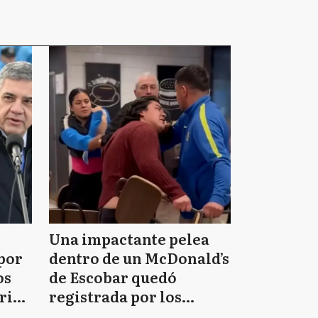
Una impactante pelea
 por
dentro de un McDonald’s
os
de Escobar quedó
ri
registrada por los
e m”
clientes