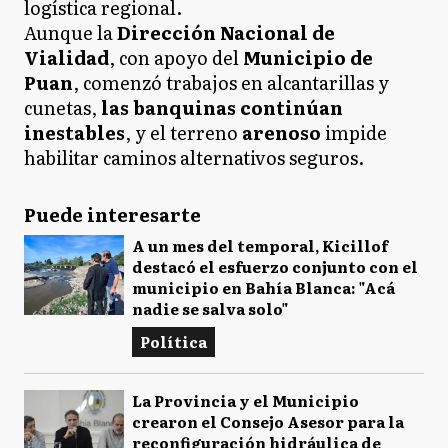
logística regional.
Aunque la
Dirección Nacional de
Vialidad
, con apoyo del
Municipio de
Puan
, comenzó trabajos en alcantarillas y
cunetas,
las banquinas continúan
inestables
, y el terreno
arenoso
impide
habilitar caminos alternativos seguros.
Puede interesarte
A un mes del temporal, Kicillof
destacó el esfuerzo conjunto con el
municipio en Bahía Blanca: "Acá
nadie se salva solo"
Política
La Provincia y el Municipio
crearon el Consejo Asesor para la
reconfiguración hidráulica de