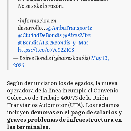
No se sabe la razón.
•informacion en
desarrollo...
@AmbaTransporte
@CiudadDeBondis
@AtrasMire
@BondisATR
@Bondis_y_Mas
https://t.co/o77c92ZICS
— Baires Bondis (@bairesbondis)
May 13,
2026
Según denunciaron los delegados, la nueva
operadora de la línea incumple el Convenio
Colectivo de Trabajo 460/73 de la Unión
Tranviarios Automotor (UTA). Los reclamos
incluyen
demoras en el pago de salarios y
graves problemas de infraestructura en
las terminales
.