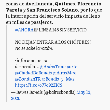
zonas de
Avellaneda
,
Quilmes
,
Florencio
Varela
y
San Francisco Solano
, por lo que
la interrupción del servicio impacta de lleno
en miles de pasajeros.
#AHORA
🚨 LINEA 148 SIN SERVICIO
NO DEJAN ENTRAR A LOS CHÓFERES!
No se sabe la razón.
•informacion en
desarrollo...
@AmbaTransporte
@CiudadDeBondis
@AtrasMire
@BondisATR
@Bondis_y_Mas
https://t.co/o77c92ZICS
— Baires Bondis (@bairesbondis)
May 13,
2026