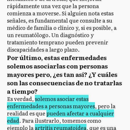
rápidamente una vez que la persona
comienza a moverse. Si alguien nota estas
señales, es fundamental que consulte a su
médico de familia o clínico y, si es posible, a
un reumatólogo. Un diagnóstico y
tratamiento temprano pueden prevenir
discapacidades a largo plazo.
Por último, estas enfermedades
solemos asociarlas con personas
mayores pero, ¿es tan así? ¿Y cuáles
son las consecuencias de no tratarlas
a tiempo?
Es verdad,
solemos asociar estas
enfermedades a personas mayores
, pero la
realidad es que
pueden afectar a cualquier
edad
. Para ilustrarlo, tomemos como
ejemplo la
artritis reumatoidea
, que es una