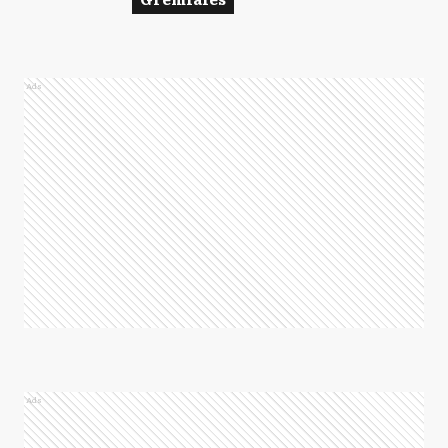
Ads
Ads