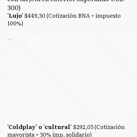
300)
'Lujo'
$449,30 (Cotización BNA + impuesto
100%)
Ads
'Coldplay' o 'cultural'
$292,05 (Cotización
mayorista + 30% imp. solidario)