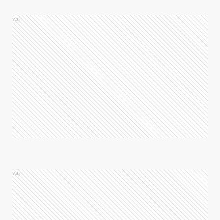
Ads
Ads