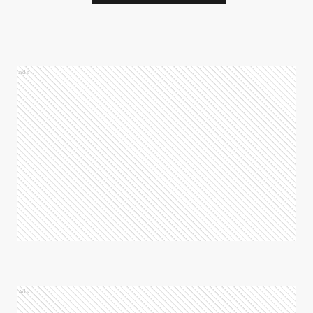
Ads
Ads