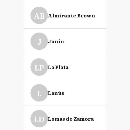
AB
Almirante Brown
J
Junín
LP
La Plata
L
Lanús
LD
Lomas de Zamora