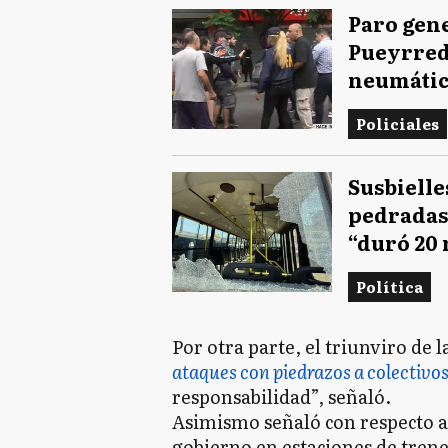
Paro gene
Pueyrred
neumático
Policiales
Susbielle
pedradas 
“duró 20
Política
Por otra parte, el triunviro de 
ataques con piedrazos a colectivo
responsabilidad”, señaló.
Asimismo señaló con respecto a 
gobierno en estaciones de tren