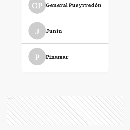
GP
General Pueyrredón
J
Junín
P
Pinamar
Ads