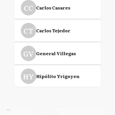
CC
Carlos Casares
CT
Carlos Tejedor
GV
General Villegas
HY
Hipólito Yrigoyen
P
Pehuajó
Ads