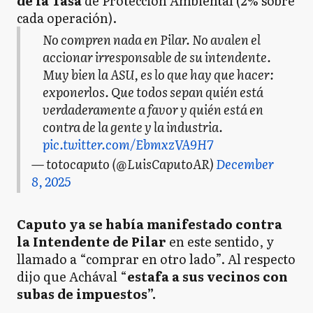
de la Tasa
de Protección Ambiental (2% sobre
cada operación).
No compren nada en Pilar. No avalen el
accionar irresponsable de su intendente.
Muy bien la ASU, es lo que hay que hacer:
exponerlos. Que todos sepan quién está
verdaderamente a favor y quién está en
contra de la gente y la industria.
pic.twitter.com/EbmxzVA9H7
— totocaputo (@LuisCaputoAR)
December
8, 2025
Caputo ya se había manifestado contra
la Intendente de Pilar
en este sentido, y
llamado a “comprar en otro lado”. Al respecto
dijo que Achával “
estafa a sus vecinos con
subas de impuestos”.