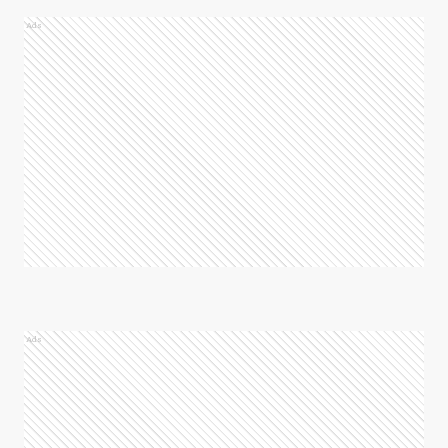
Ads
Ads