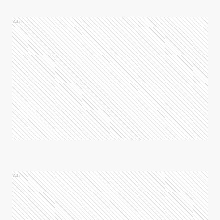
Ads
Ads