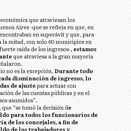
 económica que atraviesan los
uenos Aires -que se refleja en que, en
 encontraban en superávit y que, para
 a la mitad, con solo 60 municipios en
fuerte caída de los ingresos-
, estamos
mante
que atraviesa a la gran mayoría
eñalaron.
o no es la excepción.
Durante todo
ada disminución de ingresos, lo
das de ajuste
para actuar con
ción de las cuentas públicas y en el
sos asumidos”.
 que “se tomó la decisión d
e
ldo para todos los funcionarios de
ía de los concejales, a fin de
ldo de los trabajadores y