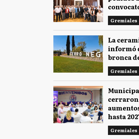
convocato
Gremiales
La cerami
informó 
bronca de
Gremiales
Municipa
cerraron
aumentos 
hasta 202
Gremiales