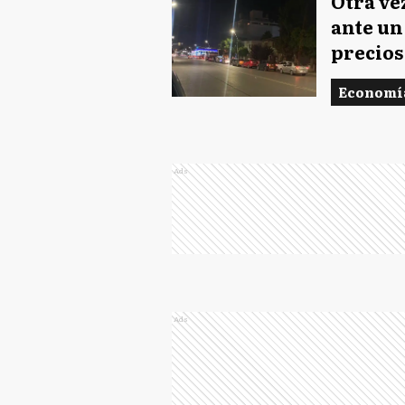
Otra ve
ante un
precios
Economí
Ads
Ads