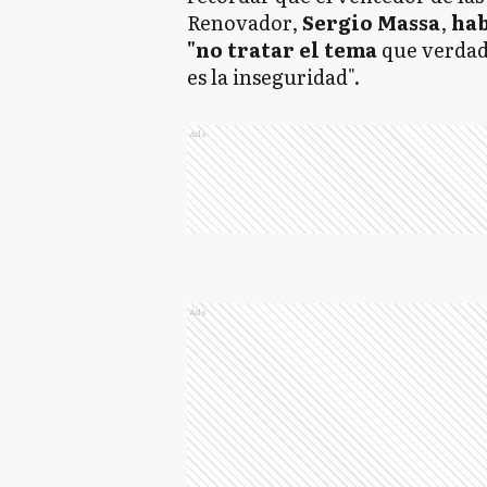
Renovador,
Sergio Massa
,
hab
"no tratar el tema
que verda
es la inseguridad".
Ads
Ads