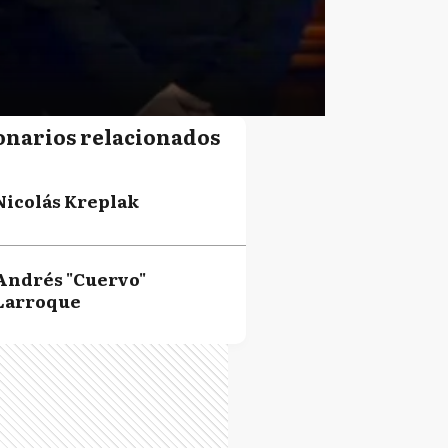
onarios relacionados
Nicolás Kreplak
Andrés "Cuervo"
Larroque