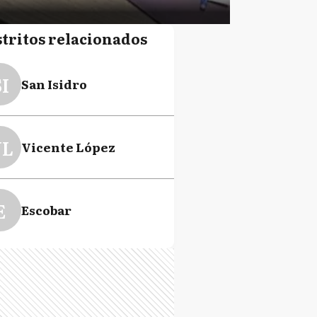
stritos relacionados
I
San Isidro
L
Vicente López
E
Escobar