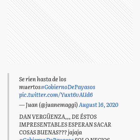
Se ríen hasta de los
muertos
#GobiernoDePayasos
pic.twitter.com/Yuxt6vAUd6
— Juan (@juanemaggi)
August 16, 2020
DAN VERGÜENZA,,, DE ÉSTOS
IMPRESENTABLES ESPERAN SACAR
COSAS BUENAS??? jajaja
#GobiernoDePayasos
SOLO NECIOS