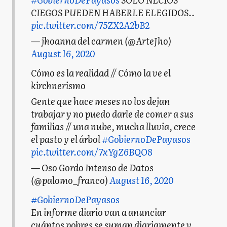
CIEGOS PUEDEN HABERLE ELEGIDOS..
pic.twitter.com/75ZX2A2bB2
— jhoanna del carmen (@ArteJho)
August 16, 2020
Cómo es la realidad // Cómo la ve el
kirchnerismo
Gente que hace meses no los dejan
trabajar y no puedo darle de comer a sus
familias // una nube, mucha lluvia, crece
el pasto y el árbol
#GobiernoDePayasos
pic.twitter.com/7xYgZ6BQO8
— Oso Gordo Intenso de Datos
(@palomo_franco)
August 16, 2020
#GobiernoDePayasos
En informe diario van a anunciar
cuántos pobres se suman diariamente y