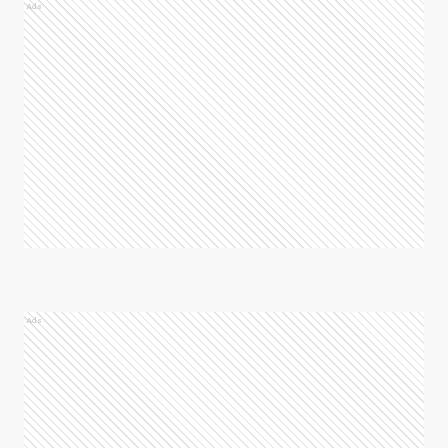
Ads
Ads