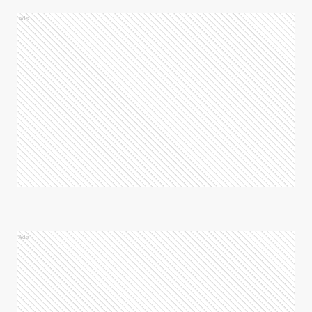
Ads
Ads