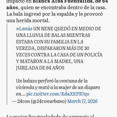
impactó en
Blanca Alba Fuenzalida, de 64
años
, quien se encontraba dentro de la casa.
La bala ingresó por la espalda y le provocó
una herida mortal.
#Lanús
UN NENE QUEDÓ EN MEDIO DE
UNA LLUVIA DE BALAS MIENTRAS
ESTABA CON SU FAMILIA EN LA
VEREDA, DISPARARON MÁS DE 30
VECES CONTRA LA CASA DE UN POLICÍA
Y MATARON A LA MADRE, UNA
JUBILADA DE 64 AÑOS
Un balazo perforó la ventana de la
vivienda y mató a la mujer de un disparo
en…
pic.twitter.com/RduXKPB7qo
— 24con (@24conurbano)
March 17, 2026
La mujer fue trasladada de urgencia al