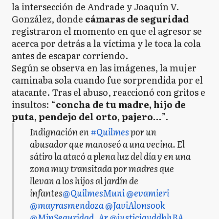
la intersección de Andrade y Joaquín V.
González, donde
cámaras de seguridad
registraron el momento en que el agresor se
acerca por detrás a la víctima y le toca la cola
antes de escapar corriendo.
Según se observa en las imágenes, la mujer
caminaba sola cuando fue sorprendida por el
atacante. Tras el abuso, reaccionó con gritos e
insultos: “
concha de tu madre, hijo de
puta, pendejo del orto, pajero…
”.
Indignación en
#Quilmes
por un
abusador que manoseó a una vecina. El
sátiro la atacó a plena luz del día y en una
zona muy transitada por madres que
llevan a los hijos al jardín de
infantes
@QuilmesMuni
@evamieri
@mayrasmendoza
@JaviAlonsook
@MinSeguridad_Ar
@justiciayddhhBA