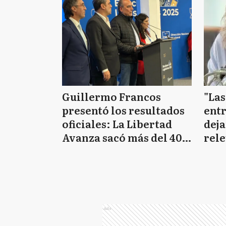
Guillermo Francos
"Las
presentó los resultados
entr
oficiales: La Libertad
deja
Avanza sacó más del 40%
rele
de votos a nivel nacional
admi
del
Ads