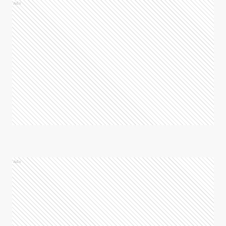
Ads
Ads