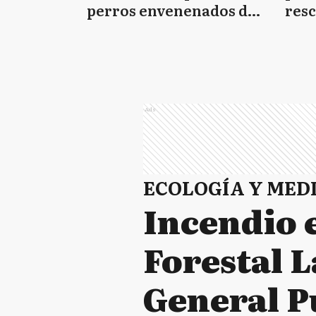
perros envenenados de
resc
Bolívar: "Era mi único
Plat
amigo"
Ads
ECOLOGÍA Y MED
Incendio e
Forestal 
General 