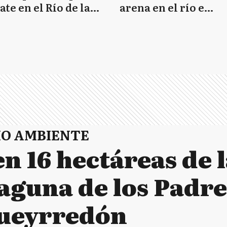
ate en el Río de la
arena en el río e
a
intentan rescatarla
IO AMBIENTE
n 16 hectáreas de 
Laguna de los Padre
Pueyrredón