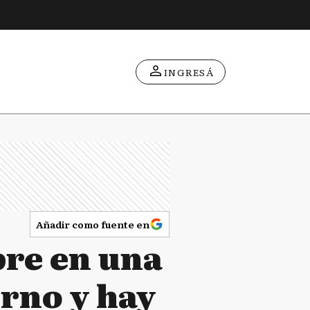
INGRESÁ
Añadir como fuente en
bre en una
urno y hay