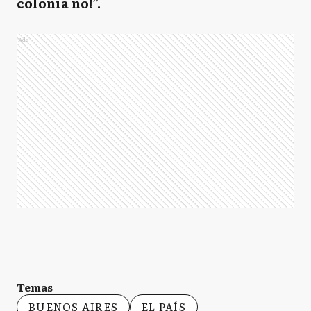
colonia no!”.
Ads
Temas
BUENOS AIRES
EL PAÍS